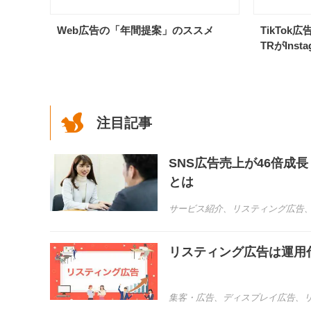
Web広告の「年間提案」のススメ
TikTo
TRがIns
注目記事
SNS広告売上が46倍成
とは
サービス紹介
、
リスティング広告
リスティング広告は運用
集客・広告
、
ディスプレイ広告
、