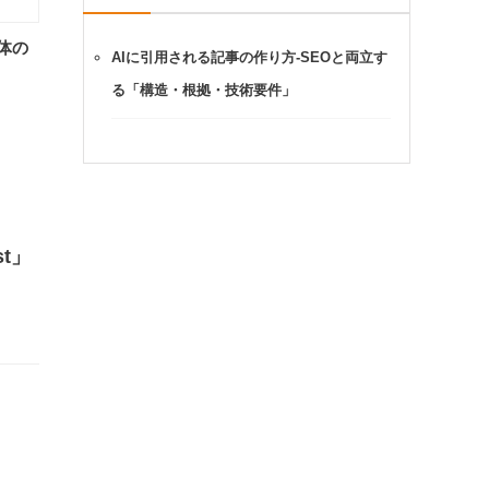
体の
AIに引用される記事の作り方-SEOと両立す
る「構造・根拠・技術要件」
t」