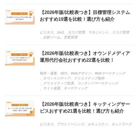
【2026年版/比較表つき】目標管理システム
おすすめ19選を比較！選び方も紹介
ビジネス
、
1on1
、
タスク管理
、
マネジメント
、
リスク管理
、
分析ツール
、
営業管理
【2026年版/比較表つき】オウンドメディア
運用代行会社おすすめ22選を比較！
制作・接客
、
SEO
、
Webデザイン
、
Webマーケティング
、
オウンドメディア
、
クリエイティブ制作
、
クリエイティブ改善
、
コンテンツマーケティング
、
サイト改善
、
ターゲティング
【2026年版/比較表つき】キッティングサー
ビスおすすめ21選を比較！選び方も紹介
ビジネス
、
アウトソーシング
、
セキュリティ
、
ネットワーク