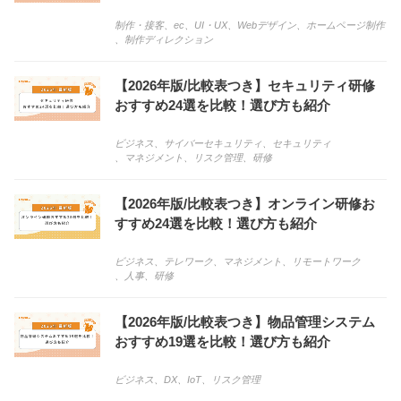
制作・接客
、
ec
、
UI・UX
、
Webデザイン
、
ホームページ制作
、
制作ディレクション
【2026年版/比較表つき】セキュリティ研修
おすすめ24選を比較！選び方も紹介
ビジネス
、
サイバーセキュリティ
、
セキュリティ
、
マネジメント
、
リスク管理
、
研修
【2026年版/比較表つき】オンライン研修お
すすめ24選を比較！選び方も紹介
ビジネス
、
テレワーク
、
マネジメント
、
リモートワーク
、
人事
、
研修
【2026年版/比較表つき】物品管理システム
おすすめ19選を比較！選び方も紹介
ビジネス
、
DX
、
IoT
、
リスク管理