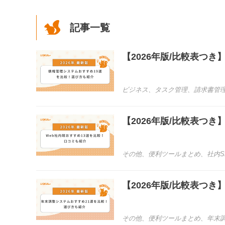
記事一覧
【2026年版/比較表つ
ビジネス
、
タスク管理
、
請求書管
【2026年版/比較表つ
その他
、
便利ツールまとめ
、
社内S
【2026年版/比較表つ
その他
、
便利ツールまとめ
、
年末