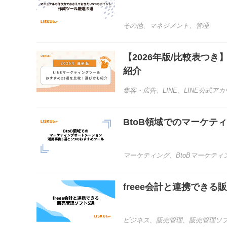
その他
、
マネジメント
、
管理
【2026年版/比較表つ
紹介
集客・広告
、
LINE
、
LINE公式ア
BtoB領域でのマーケテ
マーケティング
、
BtoBマーケティ
freee会計と連携できる
ビジネス
、
販売管理
、
販売管理ソ