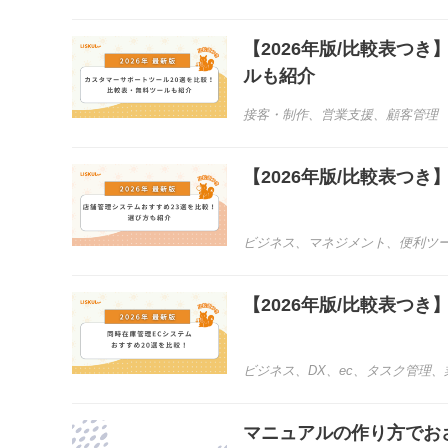
【2026年版/比較表つ
ルも紹介
接客・制作
、
営業支援
、
顧客管理
【2026年版/比較表つ
ビジネス
、
マネジメント
、
便利ツ
【2026年版/比較表つ
ビジネス
、
DX
、
ec
、
タスク管理
、
マニュアルの作り方でお