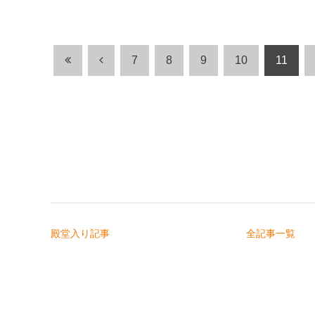
7
8
9
10
11
殿堂入り記事
全記事一覧