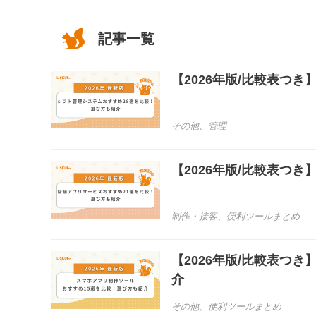
記事一覧
【2026年版/比較表つ
その他
、
管理
【2026年版/比較表つ
制作・接客
、
便利ツールまとめ
【2026年版/比較表つ
介
その他
、
便利ツールまとめ