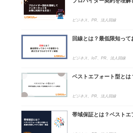
プロバイダー契約を理解
ビジネス
、
PR
、
法人回線
回線とは？最低限知って
ビジネス
、
IoT
、
PR
、
法人回線
ベストエフォート型とは
ビジネス
、
PR
、
法人回線
帯域保証とは？ベストエ