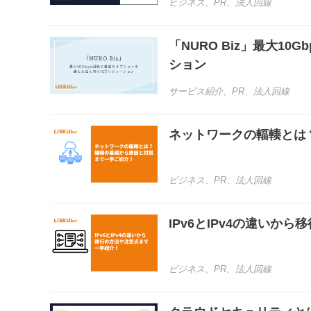
ビジネス
、
PR
、
法人回線
「NURO Biz」最大1
ション
サービス紹介
、
PR
、
法人回線
ネットワークの輻輳とは
ビジネス
、
PR
、
法人回線
IPv6とIPv4の違いか
ビジネス
、
PR
、
法人回線