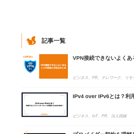
記事一覧
VPN接続できないよく
ビジネス
、
PR
、
テレワーク
、
リモ
IPv4 over IPv
ビジネス
、
IoT
、
PR
、
法人回線