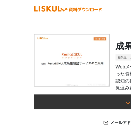
成
提供元：
Web
った資
認知の
見込み
メールアド