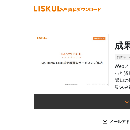
成
提供元：
Web
った資
認知の
見込み
メールアド