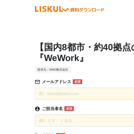
【国内8都市・約40拠
『WeWork』
提供元：WWJ株式会社
メールアドレス
必須
ご担当者名
必須