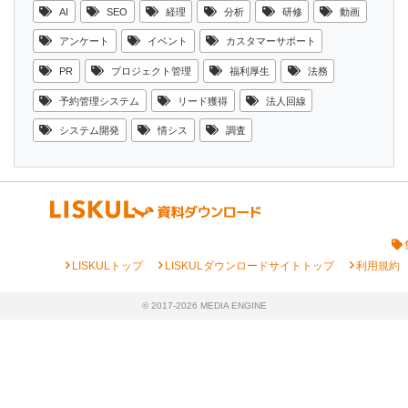
AI
SEO
経理
分析
研修
動画
アンケート
イベント
カスタマーサポート
PR
プロジェクト管理
福利厚生
法務
予約管理システム
リード獲得
法人回線
システム開発
情シス
調査
chevron_right
chevron_right
chevron_right
LISKULトップ
LISKULダウンロードサイトトップ
利用規約
© 2017-2026 MEDIA ENGINE