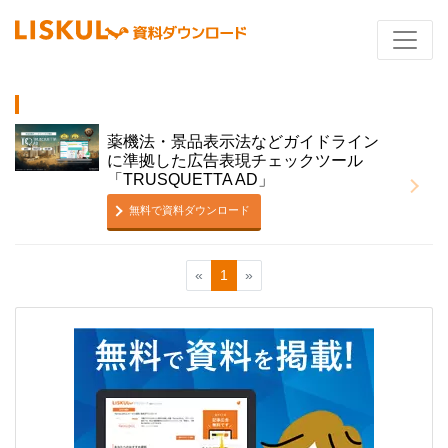
薬機法・景品表示法などガイドライン
に準拠した広告表現チェックツール
「TRUSQUETTA AD」
無料で資料ダウンロード
«
1
»