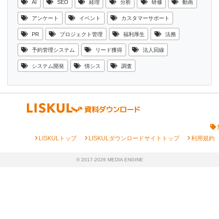
AI
SEO
経理
分析
研修
動画
アンケート
イベント
カスタマーサポート
PR
プロジェクト管理
福利厚生
法務
予約管理システム
リード獲得
法人回線
システム開発
情シス
調査
chevron_right
chevron_right
chevron_right
LISKULトップ
LISKULダウンロードサイトトップ
利用規約
© 2017-2026 MEDIA ENGINE