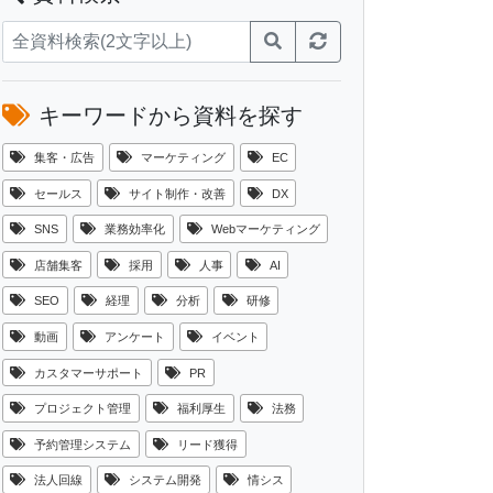
キーワードから資料を探す
集客・広告
マーケティング
EC
セールス
サイト制作・改善
DX
SNS
業務効率化
Webマーケティング
店舗集客
採用
人事
AI
SEO
経理
分析
研修
動画
アンケート
イベント
カスタマーサポート
PR
プロジェクト管理
福利厚生
法務
予約管理システム
リード獲得
法人回線
システム開発
情シス