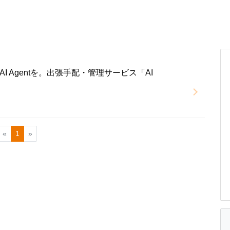
 Agentを。出張手配・管理サービス「AI
«
1
»