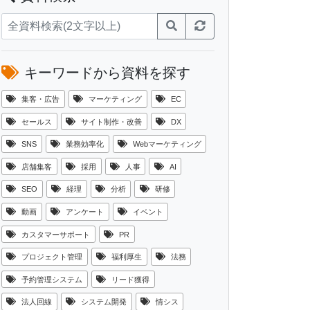
キーワードから資料を探す
集客・広告
マーケティング
EC
セールス
サイト制作・改善
DX
SNS
業務効率化
Webマーケティング
店舗集客
採用
人事
AI
SEO
経理
分析
研修
動画
アンケート
イベント
カスタマーサポート
PR
プロジェクト管理
福利厚生
法務
予約管理システム
リード獲得
法人回線
システム開発
情シス