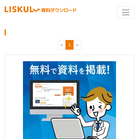
«
1
»