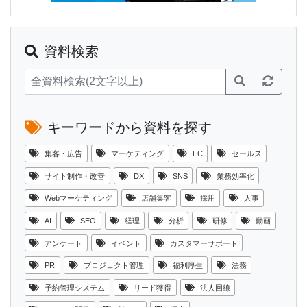
資料検索
キーワードから資料を探す
集客・広告
マーケティング
EC
セールス
サイト制作・改善
DX
SNS
業務効率化
Webマーケティング
店舗集客
採用
人事
AI
SEO
経理
分析
研修
動画
アンケート
イベント
カスタマーサポート
PR
プロジェクト管理
福利厚生
法務
予約管理システム
リード獲得
法人回線