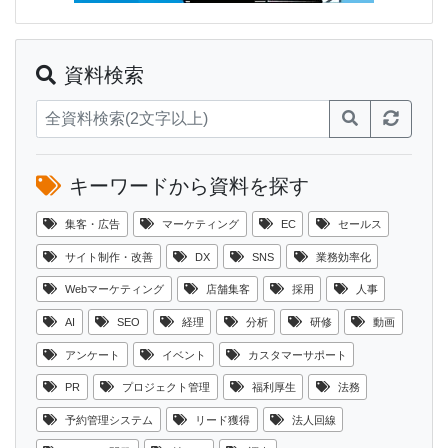
資料検索
キーワードから資料を探す
集客・広告
マーケティング
EC
セールス
サイト制作・改善
DX
SNS
業務効率化
Webマーケティング
店舗集客
採用
人事
AI
SEO
経理
分析
研修
動画
アンケート
イベント
カスタマーサポート
PR
プロジェクト管理
福利厚生
法務
予約管理システム
リード獲得
法人回線