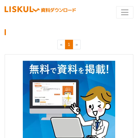
«
1
»