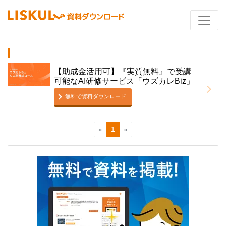
【助成金活用可】『実質無料』で受講
可能なAI研修サービス「ウズカレBiz」
無料で資料ダウンロード
«
1
»