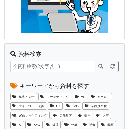
資料検索
キーワードから資料を探す
集客・広告
マーケティング
EC
セールス
サイト制作・改善
DX
SNS
業務効率化
Webマーケティング
店舗集客
採用
人事
AI
SEO
経理
分析
研修
動画