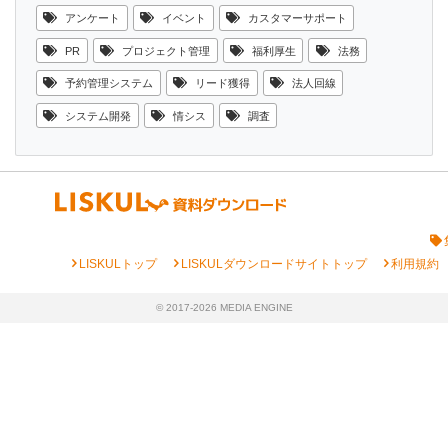
アンケート
イベント
カスタマーサポート
PR
プロジェクト管理
福利厚生
法務
予約管理システム
リード獲得
法人回線
システム開発
情シス
調査
chevron_right
chevron_right
chevron_right
LISKULトップ
LISKULダウンロードサイトトップ
利用規約
© 2017-2026 MEDIA ENGINE