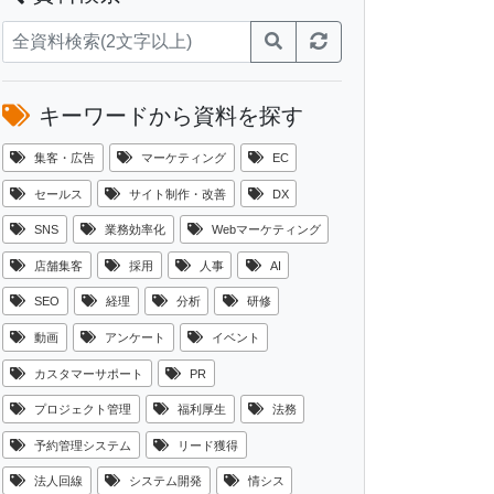
キーワードから資料を探す
集客・広告
マーケティング
EC
セールス
サイト制作・改善
DX
SNS
業務効率化
Webマーケティング
店舗集客
採用
人事
AI
SEO
経理
分析
研修
動画
アンケート
イベント
カスタマーサポート
PR
プロジェクト管理
福利厚生
法務
予約管理システム
リード獲得
法人回線
システム開発
情シス