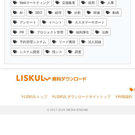
Webマーケティング
店舗集客
採用
人事
AI
SEO
経理
分析
研修
動画
アンケート
イベント
カスタマーサポート
PR
プロジェクト管理
福利厚生
法務
予約管理システム
リード獲得
法人回線
システム開発
情シス
調査
chevron_right
chevron_right
chevron_right
LISKULトップ
LISKULダウンロードサイトトップ
利用規約
© 2017-2026 MEDIA ENGINE