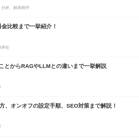
、
分析
、
動画制作
ら料金比較まで一挙紹介！
効率化
きることからRAGやLLMとの違いまで一挙解説
析
は？使い方、オンオフの設定手順、SEO対策まで解説！
析