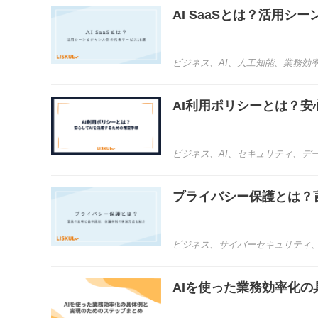
AI SaaSとは？活用シ
ビジネス
、
AI
、
人工知能
、
業務効
AI利用ポリシーとは？安
ビジネス
、
AI
、
セキュリティ
、
デ
プライバシー保護とは？
ビジネス
、
サイバーセキュリティ
AIを使った業務効率化