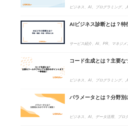
ビジネス
、
AI
、
プログラミング
、
AIビジネス診断とは？
サービス紹介
、
AI
、
PR
、
マネジメ
コード生成とは？主要な
ビジネス
、
AI
、
プログラミング
、
パラメータとは？分野別
ビジネス
、
AI
、
データ活用
、
プロ