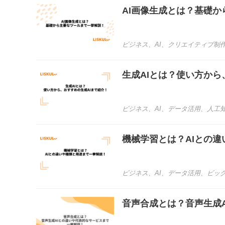
AI画像生成とは？基礎
ビジネス
、
AI
、
クリエイティブ制
生成AIとは？使い方から
ビジネス
、
AI
、
データ活用
、
人工
機械学習とは？AIとの
ビジネス
、
AI
、
データ活用
、
ビッ
音声合成とは？音声生成