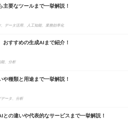
から主要なツールまで一挙解説！
作
、
データ活用
、
人工知能
、
業務効率化
、おすすめの生成AIまで紹介！
知能
、
分析
違いや種類と用途まで一挙解説！
グデータ
、
分析
AIとの違いや代表的なサービスまで一挙解説！