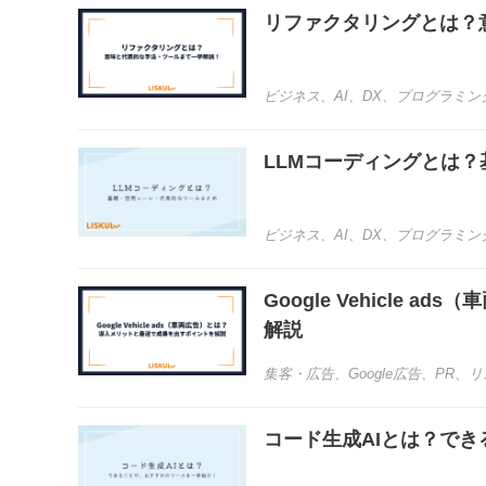
リファクタリングとは？
ビジネス
、
AI
、
DX
、
プログラミン
LLMコーディングとは
ビジネス
、
AI
、
DX
、
プログラミン
Google Vehicle
解説
集客・広告
、
Google広告
、
PR
、
リ
コード生成AIとは？で