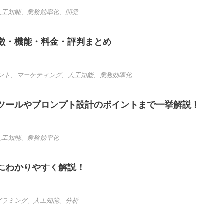
人工知能
、
業務効率化
、
開発
特徴・機能・料金・評判まとめ
ント
、
マーケティング
、
人工知能
、
業務効率化
ツールやプロンプト設計のポイントまで一挙解説！
人工知能
、
業務効率化
にわかりやすく解説！
グラミング
、
人工知能
、
分析