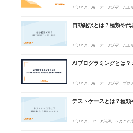
ビジネス
、
AI
、
データ活用
、
人工
自動翻訳とは？種類や代
ビジネス
、
AI
、
データ活用
、
人工
AIプログラミングとは
ビジネス
、
AI
、
データ活用
、
プロ
テストケースとは？種類
ビジネス
、
データ活用
、
リスク管