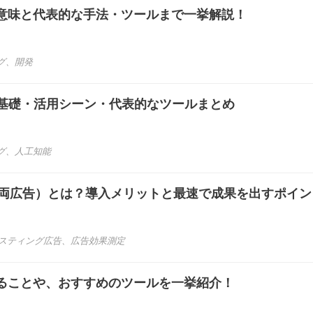
意味と代表的な手法・ツールまで一挙解説！
グ
、
開発
？基礎・活用シーン・代表的なツールまとめ
グ
、
人工知能
 ads（車両広告）とは？導入メリットと最速で成果を出すポイ
スティング広告
、
広告効果測定
きることや、おすすめのツールを一挙紹介！