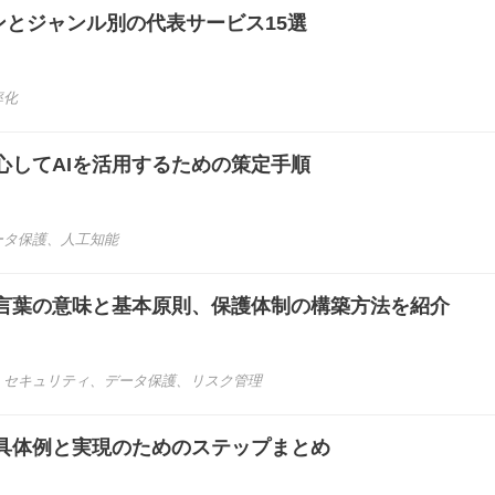
ーンとジャンル別の代表サービス15選
率化
心してAIを活用するための策定手順
ータ保護
、
人工知能
言葉の意味と基本原則、保護体制の構築方法を紹介
、
セキュリティ
、
データ保護
、
リスク管理
の具体例と実現のためのステップまとめ