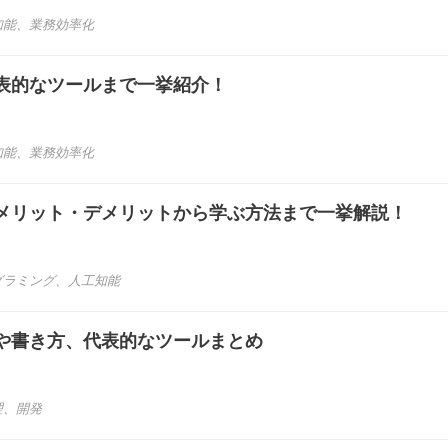
知能
、
業務効率化
表的なツールまで一挙紹介！
知能
、
業務効率化
？メリット・デメリットから学ぶ方法まで一挙解説！
グラミング
、
人工知能
や書き方、代表的なツールまとめ
理
、
開発