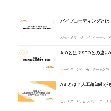
バイブコーディングとは
制作・接客
、
AI
、
ビッグデータ
、
AIOとは？SEOとの違
マーケティング
、
AI
、
データ活用
ASIとは？人工超知能
ビジネス
、
AI
、
ビッグデータ
、
人