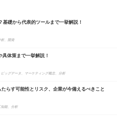
？基礎から代表的ツールまで一挙解説！
分析
、
開発
いや具体策まで一挙解説！
、
ビッグデータ
、
マーケティング概念
、
分析
がもたらす可能性とリスク、企業が今備えるべきこと
工知能
、
分析