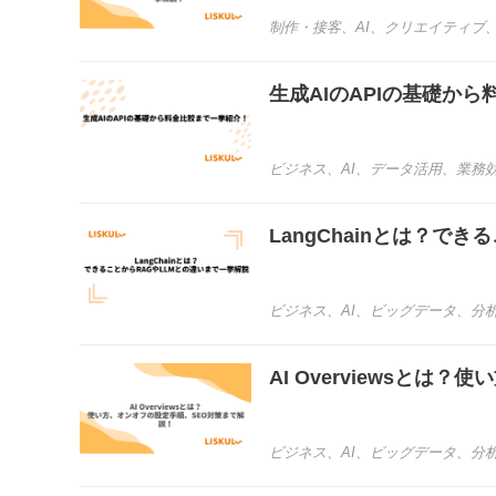
制作・接客
、
AI
、
クリエイティブ
生成AIのAPIの基礎か
ビジネス
、
AI
、
データ活用
、
業務
LangChainとは？で
ビジネス
、
AI
、
ビッグデータ
、
分
AI Overviewsと
ビジネス
、
AI
、
ビッグデータ
、
分