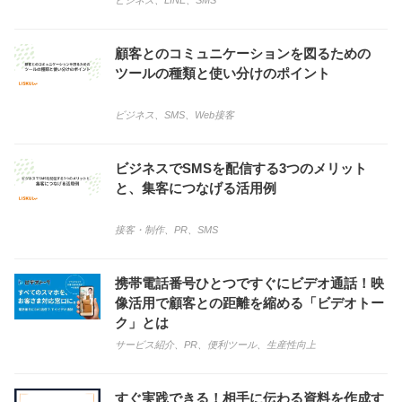
ビジネス
、
LINE
、
SMS
顧客とのコミュニケーションを図るための
ツールの種類と使い分けのポイント
ビジネス
、
SMS
、
Web接客
ビジネスでSMSを配信する3つのメリット
と、集客につなげる活用例
接客・制作
、
PR
、
SMS
携帯電話番号ひとつですぐにビデオ通話！映
像活用で顧客との距離を縮める「ビデオトー
ク」とは
サービス紹介
、
PR
、
便利ツール
、
生産性向上
すぐ実践できる！相手に伝わる資料を作成す