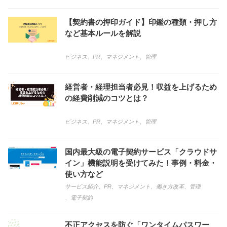
【契約書の押印ガイド】印鑑の種類・押し方
など基本ルールを解説
ビジネス
、
PR
、
マネジメント
、
管理
経営者・経理担当者必見！収益を上げるため
の経費削減のコツとは？
ビジネス
、
PR
、
マネジメント
、
管理
国内最大級の電子契約サービス「クラウドサ
イン」機能説明を受けてみた！事例・料金・
使い方など
サービス紹介
、
PR
、
マネジメント
、
働き方改革
、
管理
、
電子契約
不正アクセスを防ぐ「ワンタイムパスワー