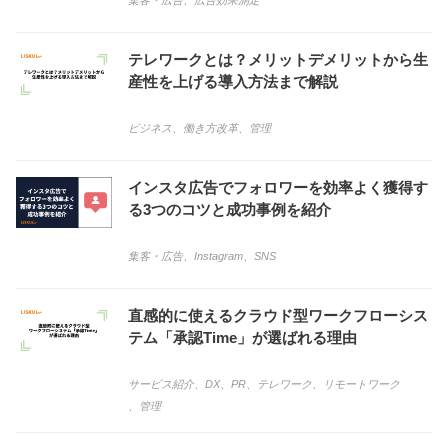
集客・広告
、
広告効果測定
テレワークとは？メリットデメリットから生
産性を上げる導入方法まで解説
ビジネス
、
働き方改革
、
管理
インスタ広告でフォロワーを効率よく獲得す
る3つのコツと成功事例を紹介
集客・広告
、
Instagram
、
SNS
直感的に使えるクラウド型ワークフローシス
テム「承認Time」が選ばれる理由
サービス紹介
、
DX
、
PR
、
テレワーク
、
リモートワーク
、
管理