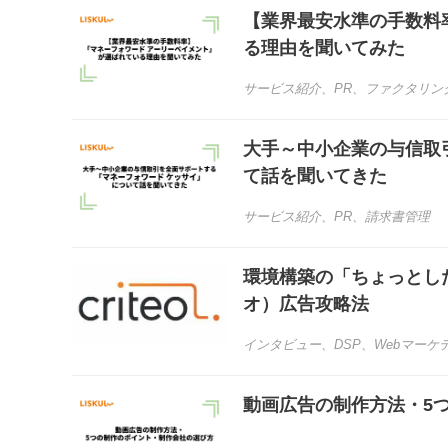
【業界最安水準の手数料
る理由を聞いてみた
サービス紹介
、
PR
、
ファクタリン
大手～中小企業の与信取
て話を聞いてきた
サービス紹介
、
PR
、
請求書管理
環境構築の「ちょっとした
オ）広告攻略法
インタビュー
、
DSP
、
Webマーケ
動画広告の制作方法・5