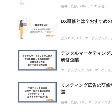
集客・広告
、
LINE
、
LINE広告
DX研修とは？おすすめ
ビジネス
、
DX
、
マーケティング
、
デジタルマーケティング
研修企業
マーケティング
、
DX
、
マーケティ
リスティング広告の研修
選
集客・広告
、
DX
、
マーケティング