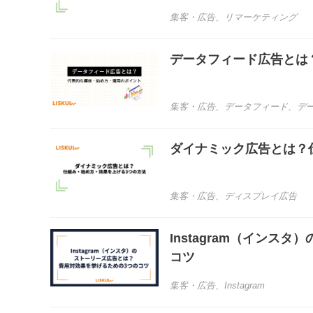
集客・広告
、
リマーケティング
データフィード広告とは
集客・広告
、
データフィード
、
デ
ダイナミック広告とは？
集客・広告
、
ディスプレイ広告
Instagram（イン
コツ
集客・広告
、
Instagram