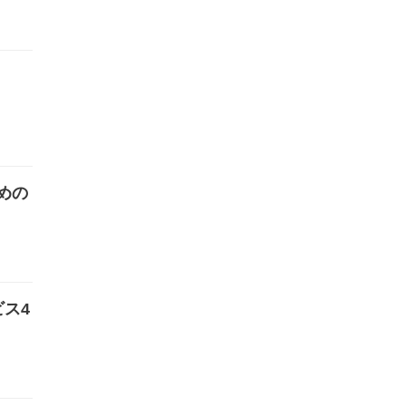
めの
ス4