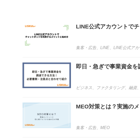
LINE公式アカウントで
集客・広告
、
LINE
、
LINE公式ア
即日・急ぎで事業資金を
ビジネス
、
ファクタリング
、
融資
MEO対策とは？実施の
集客・広告
、
MEO