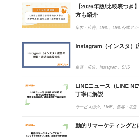
【2026年版/比較表つ
方も紹介
集客・広告
、
LINE
、
LINE公式ア
Instagram（インス
集客・広告
、
Instagram
、
SNS
LINEニュース（LIN
丁寧に解説
サービス紹介
、
LINE
、
集客・広告
動的リマーケティングと