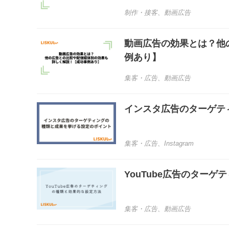
制作・接客
、
動画広告
動画広告の効果とは？他
例あり】
集客・広告
、
動画広告
インスタ広告のターゲテ
集客・広告
、
Instagram
YouTube広告のター
集客・広告
、
動画広告