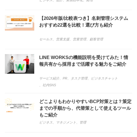
ビジネス
、
会計
、
業務効率化
、
経理
【2026年版/比較表つき】名刺管理システム
おすすめ22選を比較！選び方も紹介
セールス
、
営業支援
、
営業管理
、
顧客管理
LINE WORKSの機能説明を受けてみた！情
報共有から採用まで活躍する魅力をご紹介
サービス紹介
、
PR
、
タスク管理
、
ビジネスチャット
、
社内SNS
どこよりもわかりやすいBCP対策とは？策定
までの手順から、代替策として使えるツール
もご紹介
ビジネス
、
マネジメント
、
管理