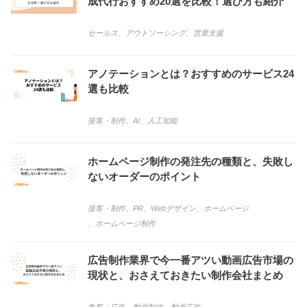
成代行おすすめ20選を比較！選び方も紹介
セールス
、
アウトソーシング
、
営業支援
アノテーションとは？おすすめのサービス24
選も比較
接客・制作
、
AI
、
人工知能
ホームページ制作の発注先の種類と、失敗し
ないオーダーのポイント
接客・制作
、
PR
、
Webデザイン
、
ホームページ
、
ホームページ制作
広告制作業界で今一番アツい動画広告市場の
現状と、おさえておきたい制作会社まとめ