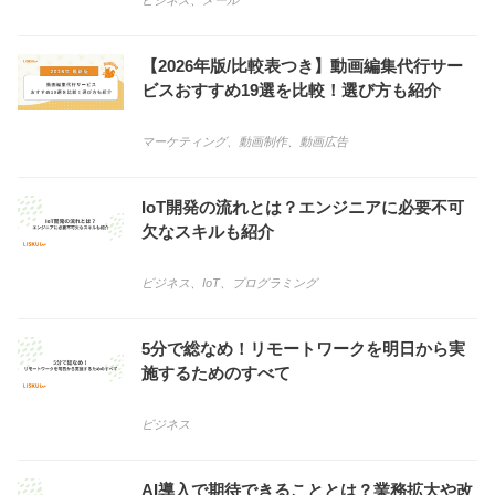
ビジネス
、
メール
【2026年版/比較表つき】動画編集代行サー
ビスおすすめ19選を比較！選び方も紹介
マーケティング
、
動画制作
、
動画広告
IoT開発の流れとは？エンジニアに必要不可
欠なスキルも紹介
ビジネス
、
IoT
、
プログラミング
5分で総なめ！リモートワークを明日から実
施するためのすべて
ビジネス
AI導入で期待できることとは？業務拡大や改