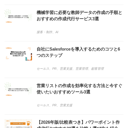
機械学習に必要な教師データの作成の手順と
おすすめの作成代行サービス3選
接客・制作
、
AI
自社にSalesforceを導入するためのコツと6
つのステップ
セールス
、
PR
、
営業支援
、
営業管理
、
顧客管理
営業リストの作成を効率化する方法と今すぐ
使いたいおすすめツール3選
セールス
、
PR
、
営業支援
【2026年版/比較表つき】パワーポイント作