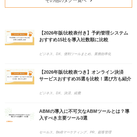
その他のタグ一覧へ
【2026年版/比較表付き】予約管理システム
おすすめ15社を導入社数順に比較
ビジネス
、
DX
、
便利ツールまとめ
、
業務効率化
【2026年版/比較表つき】オンライン決済
サービスおすすめ35選を比較！選び方も紹介
ビジネス
、
DX
、
決済
、
経費
ABMの導入に不可欠なABMツールとは？導
入すべき主要ツール3選
セールス
、
BtoBマーケティング
、
PR
、
顧客管理