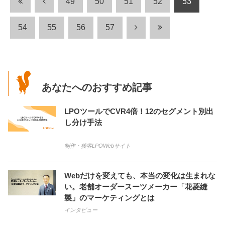
49
50
51
52
53
54
55
56
57
あなたへのおすすめ記事
LPOツールでCVR4倍！12のセグメント別出
し分け手法
制作・接客
LPO
Webサイト
Webだけを変えても、本当の変化は生まれな
い。老舗オーダースーツメーカー「花菱縫
製」のマーケティングとは
インタビュー