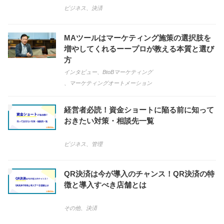
ビジネス
、
決済
MAツールはマーケティング施策の選択肢を
増やしてくれるーープロが教える本質と選び
方
インタビュー
、
BtoBマーケティング
、
マーケティングオートメーション
経営者必読！資金ショートに陥る前に知って
おきたい対策・相談先一覧
ビジネス
、
管理
QR決済は今が導入のチャンス！QR決済の特
徴と導入すべき店舗とは
その他
、
決済