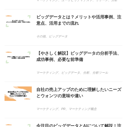
マーケティング
、
ユーザビリティテスト
、
リサーチ
、
分析
ビッグデータとは？メリットや活用事例、注
意点、活用までの流れ
その他
、
ビッグデータ
【やさしく解説】ビッグデータの分析手法、
成功事例、必要な前準備
マーケティング
、
ビッグデータ
、
分析
、
分析ツール
自社の売上アップのために理解したいニーズ
とウォンツの意味や違い
マーケティング
、
PR
、
マーケティング概念
今注目のビッグデータとAIについて解説！注