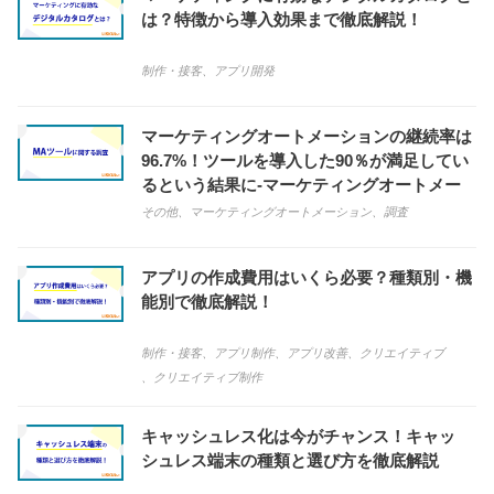
は？特徴から導入効果まで徹底解説！
制作・接客
、
アプリ開発
マーケティングオートメーションの継続率は
96.7%！ツールを導入した90％が満足してい
るという結果に-マーケティングオートメー
ションに関する調査
その他
、
マーケティングオートメーション
、
調査
アプリの作成費用はいくら必要？種類別・機
能別で徹底解説！
制作・接客
、
アプリ制作
、
アプリ改善
、
クリエイティブ
、
クリエイティブ制作
キャッシュレス化は今がチャンス！キャッ
シュレス端末の種類と選び方を徹底解説