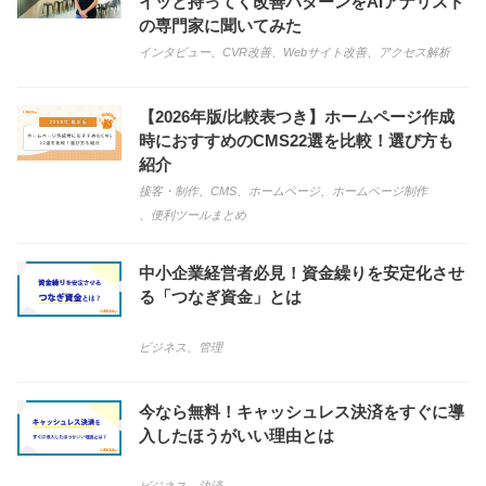
イッと持ってく改善パターンをAIアナリスト
の専門家に聞いてみた
インタビュー
、
CVR改善
、
Webサイト改善
、
アクセス解析
【2026年版/比較表つき】ホームページ作成
時におすすめのCMS22選を比較！選び方も
紹介
接客・制作
、
CMS
、
ホームページ
、
ホームページ制作
、
便利ツールまとめ
中小企業経営者必見！資金繰りを安定化させ
る「つなぎ資金」とは
ビジネス
、
管理
今なら無料！キャッシュレス決済をすぐに導
入したほうがいい理由とは