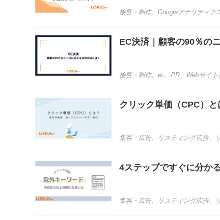
接客・制作
、
Googleアナリティク
EC決済｜顧客の90％の
接客・制作
、
ec
、
PR
、
Webサイト
クリック単価（CPC）
集客・広告
、
リスティング広告
、
4ステップですぐに分か
集客・広告
、
リスティング広告
、