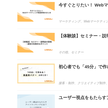
今すぐとりたい！ Web
マーケティング
、
Webマーケティ
【体験談】セミナー・説
その他
、
セミナー
初心者でも「45分」で作
接客・制作
、
クリエイティブ制作
ユーザー視点をもたらす