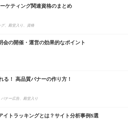
マーケティング関連資格のまとめ
ング
、
殿堂入り
、
資格
明会の開催・運営の効果的なポイント
れる！ 高品質バナーの作り方！
、
バナー広告
、
殿堂入り
アイトラッキングとは？サイト分析事例5選