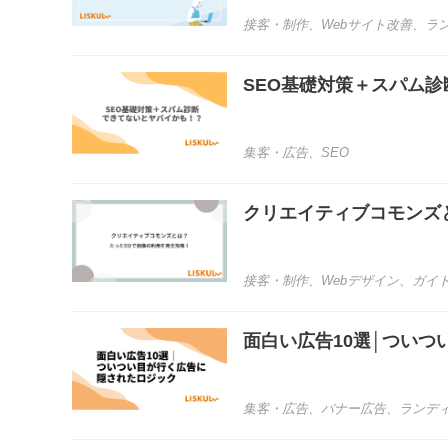
接客・制作
、
Webサイト改善
、
ラ
SEO基礎対策＋スパム
集客・広告
、
SEO
クリエイティブコモンズ
接客・制作
、
Webデザイン
、
ガイ
面白い広告10選│つい
集客・広告
、
バナー広告
、
ランデ