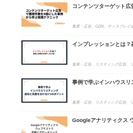
コンテンツターゲット広
集客・広告
、
GDN
、
ディスプレイ
インプレッションとは？
集客・広告
、
リスティング広告
、
事例で学ぶインハウスリ
集客・広告
、
リスティング広告
、
Googleアナリティク