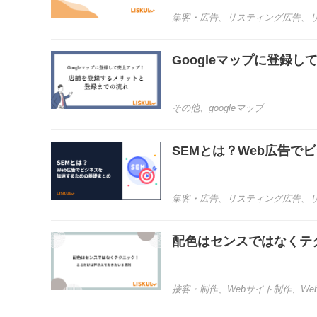
集客・広告
、
リスティング広告
、
Googleマップに登録
その他
、
googleマップ
SEMとは？Web広告で
集客・広告
、
リスティング広告
、
配色はセンスではなくテ
接客・制作
、
Webサイト制作
、
We