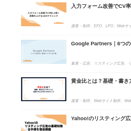
入力フォーム改善でCV率
接客・制作
、
EFO
、
LPO
、
Webサ
Google Partner
集客・広告
、
リスティング広告
、
黄金比とは？基礎・書き
接客・制作
、
Webサイト制作
、
We
Yahoo!のリスティン