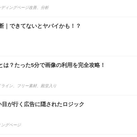
ンディングページ改善
、
分析
診断｜できてないとヤバイかも！？
とは？たった5分で画像の利用を完全攻略！
ドライン
、
フリー素材
、
殿堂入り
つい目が行く広告に隠されたロジック
ィングページ