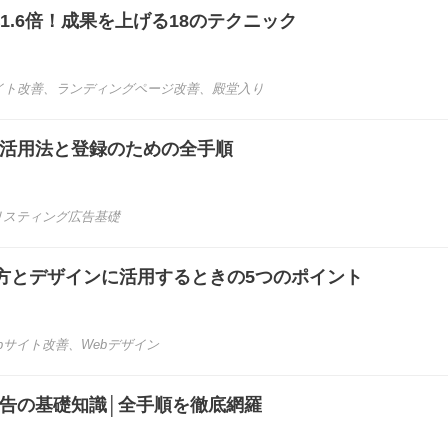
1.6倍！成果を上げる18のテクニック
イト改善
、
ランディングページ改善
、
殿堂入り
s｜6つの活用法と登録のための全手順
リスティング広告基礎
方とデザインに活用するときの5つのポイント
bサイト改善
、
Webデザイン
グ広告の基礎知識│全手順を徹底網羅