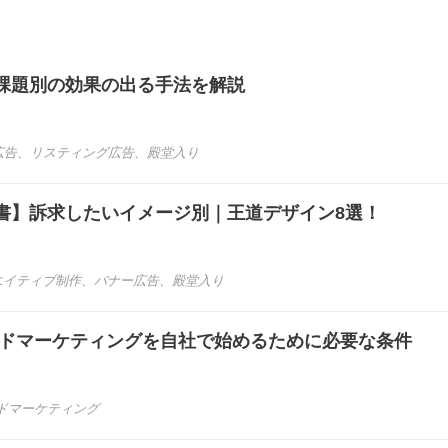
課題別の効果の出る手法を解説
広告
、
リスティング広告
、
殿堂入り
書】訴求したいイメージ別｜王道デザイン8選！
エイティブ制作
、
バナー広告
、
殿堂入り
ンドマーケティングを自社で始めるために必要な条件
ドマーケティング