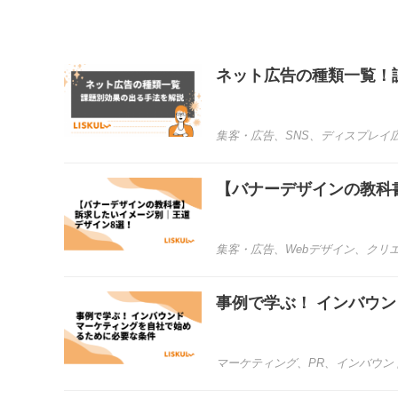
ネット広告の種類一覧！
集客・広告
、
SNS
、
ディスプレイ
【バナーデザインの教科
集客・広告
、
Webデザイン
、
クリ
事例で学ぶ！ インバウ
マーケティング
、
PR
、
インバウン