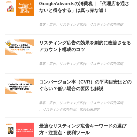
GoogleAdwordsの消費税｜「代理店を通さ
ないと得をする」は真っ赤な嘘！
集客・広告
、
リスティング広告
、
リスティング広告基礎
リスティング広告の効果を劇的に改善させる
アカウント構成のコツ
集客・広告
、
リスティング広告
、
リスティング広告基礎
コンバージョン率（CVR）の平均目安はどの
ぐらい？低い場合の要因も解説
集客・広告
、
リスティング広告
、
リスティング広告基礎
、
リスティング広告応用
、
広告効果測定
最適なリスティング広告キーワードの選び
方・注意点・便利ツール