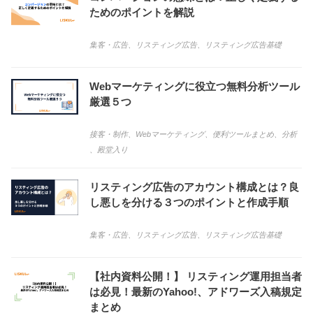
ためのポイントを解説
集客・広告
、
リスティング広告
、
リスティング広告基礎
Webマーケティングに役立つ無料分析ツール
厳選５つ
接客・制作
、
Webマーケティング
、
便利ツールまとめ
、
分析
、
殿堂入り
リスティング広告のアカウント構成とは？良
し悪しを分ける３つのポイントと作成手順
集客・広告
、
リスティング広告
、
リスティング広告基礎
【社内資料公開！】 リスティング運用担当者
は必見！最新のYahoo!、アドワーズ入稿規定
まとめ