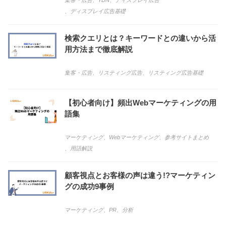
集客・広告
、
YDN
、
ディスプレイ広告
、
ディスプレイ広告基礎
検索クエリとは？キーワードとの違いから活
用方法まで徹底解説
集客・広告
、
リスティング広告
、
リスティング広告基礎
【初心者向け】頻出Webマーケティングの用
語集
マーケティング
、
Webマーケティング
、
参考サイトまとめ
、
用語解説
顧客視点とお客様の声は違う!?マーケティン
グの成功9事例
マーケティング
、
PR
、
分析