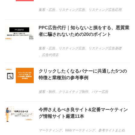
集客・広告
、
リスティング広告
、
リスティング広告応用
PPC広告代行｜知らないと損をする、悪質業
者に騙されないための20のポイント
集客・広告
、
リスティング広告
、
リスティング広告基礎
、
広告代理店
クリックしたくなるバナーに共通した5つの
特徴と業種別の参考事例
接客・制作
、
クリエイティブ制作
、
バナー広告
今押さえるべき良サイト&定番マーケティン
グ情報サイト厳選11本
マーケティング
、
Webマーケティング
、
参考サイトまとめ