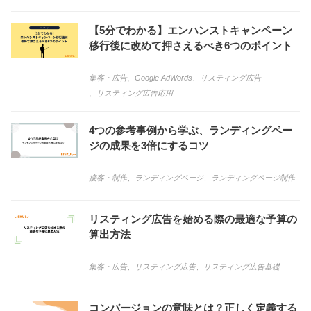
【5分でわかる】エンハンストキャンペーン
移行後に改めて押さえるべき6つのポイント
集客・広告
、
Google AdWords
、
リスティング広告
、
リスティング広告応用
4つの参考事例から学ぶ、ランディングペー
ジの成果を3倍にするコツ
接客・制作
、
ランディングページ
、
ランディングページ制作
リスティング広告を始める際の最適な予算の
算出方法
集客・広告
、
リスティング広告
、
リスティング広告基礎
コンバージョンの意味とは？正しく定義する