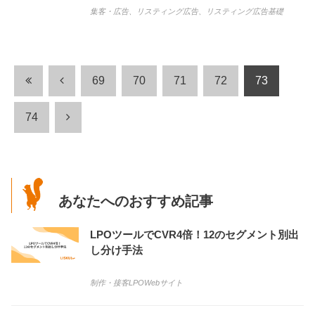
集客・広告
、
リスティング広告
、
リスティング広告基礎
69
70
71
72
73
74
あなたへのおすすめ記事
LPOツールでCVR4倍！12のセグメント別出
し分け手法
制作・接客
LPO
Webサイト