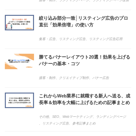
接客・制作
、
ランディングページ
、
ランディングページ改善
絞り込み部分一致│リスティング広告のプロ
直伝「効果倍増」の使い方
集客・広告
、
リスティング広告
、
リスティング広告応用
勝てるバナーレイアウト20選！効果を上げる
バナーの基本・コツ
接客・制作
、
クリエイティブ制作
、
バナー広告
これからWeb業界に就職する新人へ送る、成
長率＆効率を大幅に上げるための記事まとめ
その他
、
SEO
、
Webマーケティング
、
ランディングページ
、
リスティング広告
、
参考記事まとめ