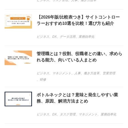
ビジネス
、
リスク管理
、
人事
、
働き方改革
【2026年版/比較表つき】サイトコントロー
ラーおすすめ10選を比較！選び方も紹介
ビジネス
、
DX
、
データ活用
、
業務効率化
管理職とは？役割、役職者との違い、求めら
れる能力、向いている人まとめ
ビジネス
、
マネジメント
、
人事
、
働き方改革
、
営業管理
、
研修
ボトルネックとは？意味と発生しやすい業
務、原因、解消方法まとめ
ビジネス
、
DX
、
タスク管理
、
マネジメント
、
業務効率化