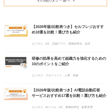
その他のタグ一覧へ
【2026年版/比較表つき】セルフレジおすす
め18選を比較！選び方も紹介
ビジネス
、
DX
、
店舗アプリ
、
業務効率化
、
決済
研修の効果を高めて組織力を強化するための
10のポイントをご紹介
ビジネス
、
マネジメント
、
人事
、
研修
【2026年版/比較表つき】AI電話自動応答
サービスおすすめ17選を比較！選び方も紹介
ビジネス
、
AIツール
、
DX
、
業務効率化
、
顧客管理