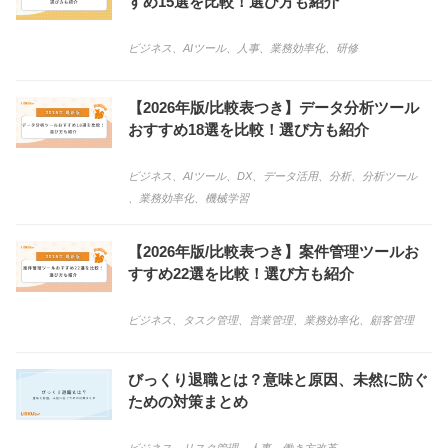
すめ15選を比較！選び方も紹介
ビジネス
、
AIツール
、
人事
、
業務効率化
、
研修
【2026年版/比較表つき】データ分析ツール
おすすめ18選を比較！選び方も紹介
ビジネス
、
AIツール
、
DX
、
データ活用
、
分析
、
分析ツール
、
業務効率化
、
機械学習
【2026年版/比較表つき】案件管理ツールお
すすめ22選を比較！選び方も紹介
ビジネス
、
タスク管理
、
営業管理
、
業務効率化
、
顧客管理
びっくり退職とは？意味と原因、未然に防ぐ
ための対策まとめ