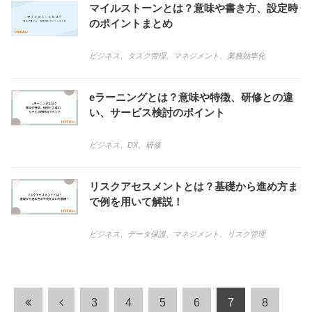
マイルストーンとは？意味や書き方、設定時
のポイントまとめ
ビジネス
、
タスク管理
、
マネジメント
、
業務効率化
eラーニングとは？意味や特徴、研修との違
い、サービス検討のポイント
ビジネス
、
DX
、
研修
リスクアセスメントとは？基礎から進め方ま
で例を用いて解説！
ビジネス
、
データ保護
、
マネジメント
、
リスク管理
3
4
5
6
7
8