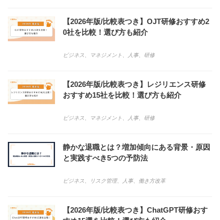
【2026年版/比較表つき】OJT研修おすすめ2
0社を比較！選び方も紹介
ビジネス
、
マネジメント
、
人事
、
研修
【2026年版/比較表つき】レジリエンス研修
おすすめ15社を比較！選び方も紹介
ビジネス
、
マネジメント
、
人事
、
研修
静かな退職とは？増加傾向にある背景・原因
と実践すべき5つの予防法
ビジネス
、
リスク管理
、
人事
、
働き方改革
【2026年版/比較表つき】ChatGPT研修おす