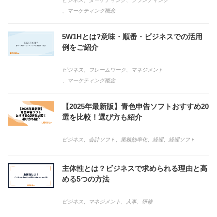
ビジネス
、
ターゲティング
、
ブランディング
、
マーケティング概念
5W1Hとは?意味・順番・ビジネスでの活用
例をご紹介
ビジネス
、
フレームワーク
、
マネジメント
、
マーケティング概念
【2025年最新版】青色申告ソフトおすすめ20
選を比較！選び方も紹介
ビジネス
、
会計ソフト
、
業務効率化
、
経理
、
経理ソフト
主体性とは？ビジネスで求められる理由と高
める5つの方法
ビジネス
、
マネジメント
、
人事
、
研修