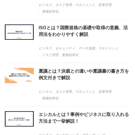
ビジネス
、
タスク管理
、
マネジメント
、
営業管理
、
業務効率化
ISOとは？国際規格の基礎や取得の意義、活
用法をわかりやすく解説
ビジネス
、
セキュリティ
、
データ保護
、
マネジメント
、
リスク管理
、
業務効率化
稟議とは？決裁との違いや稟議書の書き方を
例文付きで解説
ビジネス
、
タスク管理
、
マネジメント
、
営業管理
、
業務効率化
エシカルとは？事例やビジネスに取り入れる
方法まで一挙解説！