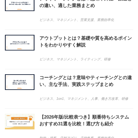
の違い、適した業務まとめ
ビジネス
、
マネジメント
、
営業支援
、
業務効率化
アウトプットとは？基礎や質を高めるポイン
トをわかりやすく解説
ビジネス
、
マネジメント
、
ライティング
、
研修
コーチングとは？意味やティーチングとの違
い、主な手法、実践ステップまとめ
ビジネス
、
1on1
、
マネジメント
、
人事
、
働き方改革
、
研修
【2026年版/比較表つき】順番待ちシステム
おすすめ31選を比較！選び方も紹介