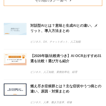
その他のタグ一覧へ
対話型AIとは？意味と生成AIとの違い、メ
リット、導入方法まとめ
ビジネス
、
DX
、
チャットボット
、
人工知能
【2026年版/比較表つき】AI OCRおすすめ31
選を比較！選び方も紹介
ビジネス
、
人工知能
、
業務効率化
、
経理
燃え尽き症候群とは？主な症状やうつ病との
違い、原因・対策まとめ
ビジネス
、
人事
、
働き方改革
、
研修