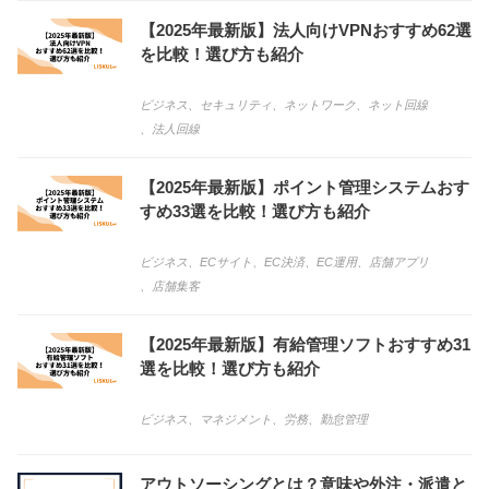
【2025年最新版】法人向けVPNおすすめ62選
を比較！選び方も紹介
ビジネス
、
セキュリティ
、
ネットワーク
、
ネット回線
、
法人回線
【2025年最新版】ポイント管理システムおす
すめ33選を比較！選び方も紹介
ビジネス
、
ECサイト
、
EC決済
、
EC運用
、
店舗アプリ
、
店舗集客
【2025年最新版】有給管理ソフトおすすめ31
選を比較！選び方も紹介
ビジネス
、
マネジメント
、
労務
、
勤怠管理
アウトソーシングとは？意味や外注・派遣と