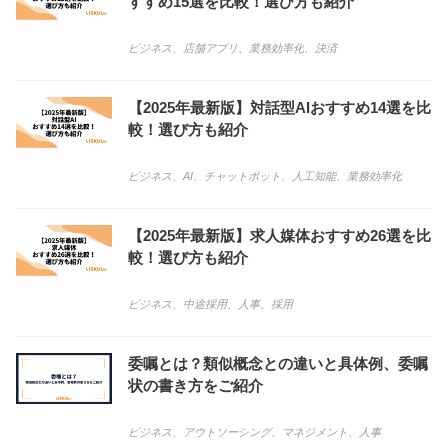
すすめ15選を比較！選び方も紹介
ビジネス
、
店舗アプリ
、
業務効率化
、
決済
【2025年最新版】対話型AIおすすめ14選を比
較！選び方も紹介
ビジネス
、
AI
、
チャットボット
、
人工知能
、
業務効率化
【2025年最新版】求人媒体おすすめ26選を比
較！選び方も紹介
ビジネス
、
中途採用
、
人事
、
採用
委嘱とは？類似概念との違いと具体例、委嘱
状の書き方をご紹介
ビジネス
、
アウトソーシング
、
マネジメント
、
人事