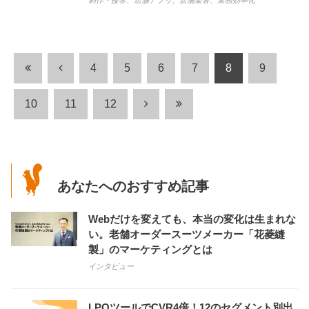
制作・接客
、
店舗アプリ
、
店舗集客
、
業務効率化
4
5
6
7
8
9
10
11
12
あなたへのおすすめ記事
Webだけを変えても、本当の変化は生まれな
い。老舗オーダースーツメーカー「花菱縫
製」のマーケティングとは
インタビュー
LPOツールでCVR4倍！12のセグメント別出