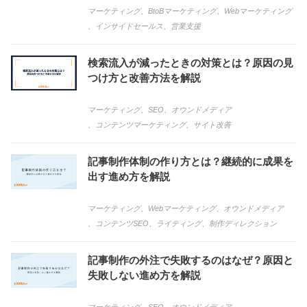
マーケティング
、
BtoBマーケティング
、
Webマーケティング
、
インサイドセールス
、
営業支援
検索流入が減ったときの対策とは？原因の見
つけ方と改善方法を解説
マーケティング
、
SEO
、
オウンドメディア
、
コンテンツマーケティング
、
サイト改善
記事制作体制の作り方とは？継続的に成果を
出す進め方を解説
マーケティング
、
Webマーケティング
、
オウンドメディア
、
コンテンツSEO
、
ライティング
、
制作ディレクション
記事制作の外注で失敗するのはなぜ？原因と
失敗しない進め方を解説