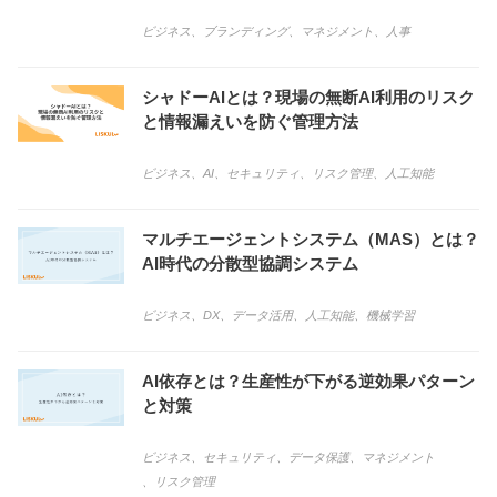
ビジネス
、
ブランディング
、
マネジメント
、
人事
シャドーAIとは？現場の無断AI利用のリスク
と情報漏えいを防ぐ管理方法
ビジネス
、
AI
、
セキュリティ
、
リスク管理
、
人工知能
マルチエージェントシステム（MAS）とは？
AI時代の分散型協調システム
ビジネス
、
DX
、
データ活用
、
人工知能
、
機械学習
AI依存とは？生産性が下がる逆効果パターン
と対策
ビジネス
、
セキュリティ
、
データ保護
、
マネジメント
、
リスク管理