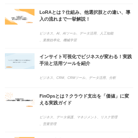
LoRAとは？仕組み、他選択肢との違い、導
入の流れまで一挙解説！
ビジネス
、
AI
、
AIツール
、
データ活用
、
人工知能
、
業務効率化
、
機械学習
インサイト可視化でビジネスが変わる！実践
手法と活用ツールを紹介
ビジネス
、
CRM
、
CRMツール
、
データ活用
、
分析
FinOpsとは？クラウド支出を「価値」に変
える実践ガイド
ビジネス
、
データ保護
、
マネジメント
、
リスク管理
、
営業管理