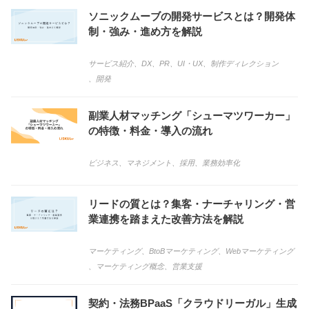
ソニックムーブの開発サービスとは？開発体
制・強み・進め方を解説
サービス紹介
、
DX
、
PR
、
UI・UX
、
制作ディレクション
、
開発
副業人材マッチング「シューマツワーカー」
の特徴・料金・導入の流れ
ビジネス
、
マネジメント
、
採用
、
業務効率化
リードの質とは？集客・ナーチャリング・営
業連携を踏まえた改善方法を解説
マーケティング
、
BtoBマーケティング
、
Webマーケティング
、
マーケティング概念
、
営業支援
契約・法務BPaaS「クラウドリーガル」生成