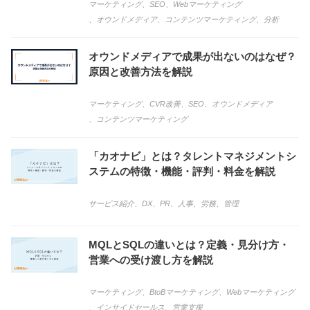
マーケティング
、
SEO
、
Webマーケティング
、
オウンドメディア
、
コンテンツマーケティング
、
分析
オウンドメディアで成果が出ないのはなぜ？
原因と改善方法を解説
マーケティング
、
CVR改善
、
SEO
、
オウンドメディア
、
コンテンツマーケティング
「カオナビ」とは？タレントマネジメントシ
ステムの特徴・機能・評判・料金を解説
サービス紹介
、
DX
、
PR
、
人事
、
労務
、
管理
MQLとSQLの違いとは？定義・見分け方・
営業への受け渡し方を解説
マーケティング
、
BtoBマーケティング
、
Webマーケティング
、
インサイドセールス
、
営業支援