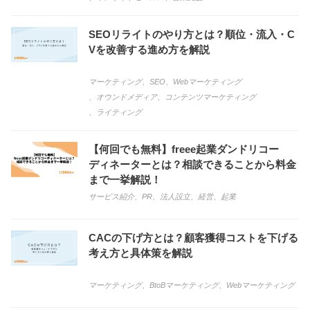
SEOリライトのやり方とは？順位・流入・C
Vを改善する進め方を解説
マーケティング
、
SEO
、
Webマーケティング
、
オウンドメディア
、
コンテンツマーケティング
、
ライティング
【何回でも無料】freee起業ダンドリコー
ディネーターとは？相談できることから料金
まで一挙解説！
サービス紹介
、
PR
、
法人設立
、
経営
、
起業
CACの下げ方とは？顧客獲得コストを下げる
考え方と具体策を解説
マーケティング
、
BtoBマーケティング
、
Webマーケティング