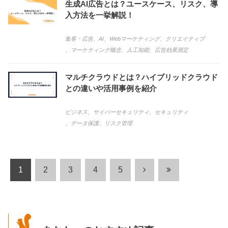
生成AI広告とは？ユースケース、リスク、導
入方法を一挙解説！
集客・広告
、
AI
、
Webマーケティング
、
クリエイティブ
、
マーケティング概念
、
人工知能
、
広告効果測定
マルチクラウドとは？ハイブリッドクラウド
との違いや活用事例を紹介
ビジネス
、
サイバーセキュリティ
、
セキュリティ
、
データ保護
、
リスク管理
1
2
3
4
5