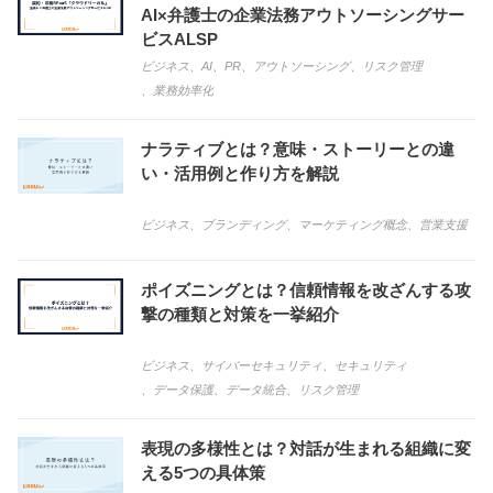
AI×弁護士の企業法務アウトソーシングサー
ビスALSP
ビジネス
、
AI
、
PR
、
アウトソーシング
、
リスク管理
、
業務効率化
ナラティブとは？意味・ストーリーとの違
い・活用例と作り方を解説
ビジネス
、
ブランディング
、
マーケティング概念
、
営業支援
ポイズニングとは？信頼情報を改ざんする攻
撃の種類と対策を一挙紹介
ビジネス
、
サイバーセキュリティ
、
セキュリティ
、
データ保護
、
データ統合
、
リスク管理
表現の多様性とは？対話が生まれる組織に変
える5つの具体策