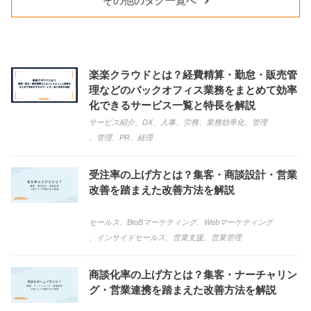
その他のタグ一覧へ
楽楽クラウドとは？経費精算・勤怠・販売管
理などのバックオフィス業務をまとめて効率
化できるサービス一覧と特長を解説
サービス紹介
、
DX
、
人事
、
労務
、
業務効率化
、
管理
、
管理、PR
、
経理
受注率の上げ方とは？集客・商談設計・営業
改善を踏まえた改善方法を解説
セールス
、
BtoBマーケティング
、
Webマーケティング
、
インサイドセールス
、
営業支援
、
営業管理
商談化率の上げ方とは？集客・ナーチャリン
グ・営業連携を踏まえた改善方法を解説