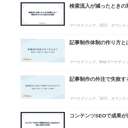
検索流入が減ったときの
マーケティング
、
SEO
、
オウンド
記事制作体制の作り方と
マーケティング
、
Webマーケティ
記事制作の外注で失敗す
マーケティング
、
SEO
、
オウンド
コンテンツSEOで成果