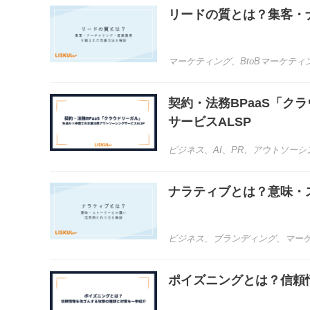
リードの質とは？集客・
マーケティング
、
BtoBマーケティ
契約・法務BPaaS「ク
サービスALSP
ビジネス
、
AI
、
PR
、
アウトソーシ
ナラティブとは？意味・
ビジネス
、
ブランディング
、
マー
ポイズニングとは？信頼