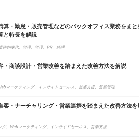
精算・勤怠・販売管理などのバックオフィス業務をまと
覧と特長を解説
業務効率化
、
管理
、
管理、PR
、
経理
客・商談設計・営業改善を踏まえた改善方法を解説
Webマーケティング
、
インサイドセールス
、
営業支援
、
営業管理
集客・ナーチャリング・営業連携を踏まえた改善方法を
ング
、
Webマーケティング
、
インサイドセールス
、
営業支援