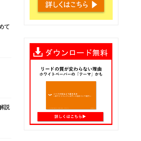
めて
解説