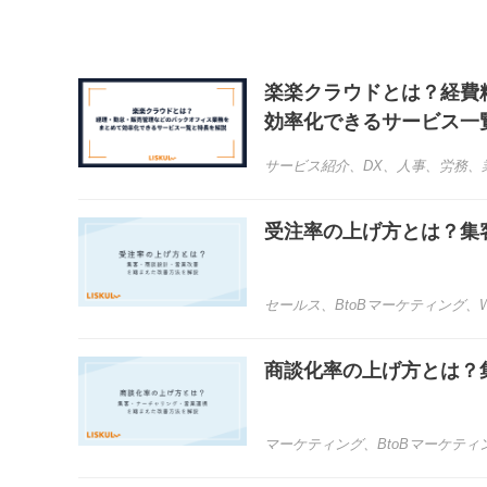
楽楽クラウドとは？経費
効率化できるサービス一
サービス紹介
、
DX
、
人事
、
労務
、
受注率の上げ方とは？集
セールス
、
BtoBマーケティング
、
商談化率の上げ方とは？
マーケティング
、
BtoBマーケティ