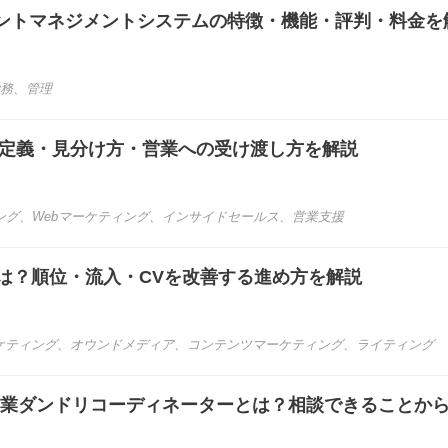
ントマネジメントシステムの特徴・機能・評判・料金を
務
、
管理
？定義・見分け方・営業への受け渡し方を解説
ング
、
Webマーケティング
、
インサイドセールス
、
営業支援
とは？順位・流入・CVを改善する進め方を解説
ケティング
、
オウンドメディア
、
コンテンツマーケティング
、
ライティング
e起業ダンドリコーディネーターとは？相談できることか