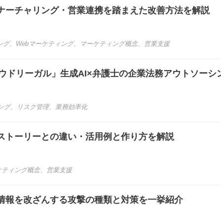
ナーチャリング・営業連携を踏まえた改善方法を解説
ング
、
Webマーケティング
、
マーケティング概念
、
営業支援
ラウドリーガル」生成AI×弁護士の企業法務アウトソーシ
ング
、
リスク管理
、
業務効率化
ストーリーとの違い・活用例と作り方を解説
ケティング概念
、
営業支援
情報を改ざんする攻撃の種類と対策を一挙紹介