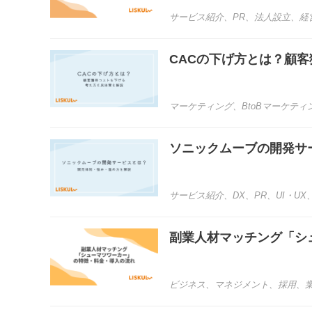
サービス紹介
、
PR
、
法人設立
、
経
CACの下げ方とは？顧
マーケティング
、
BtoBマーケティ
ソニックムーブの開発サ
サービス紹介
、
DX
、
PR
、
UI・UX
副業人材マッチング「シ
ビジネス
、
マネジメント
、
採用
、