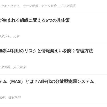
、
セキュリティ
、
データ保護
、
データ統合
、
リスク管理
が生まれる組織に変える5つの具体策
ジメント
、
人事
無断AI利用のリスクと情報漏えいを防ぐ管理方法
スク管理
、
人工知能
テム（MAS）とは？AI時代の分散型協調システム
知能
、
機械学習