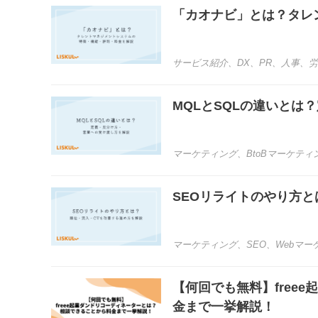
「カオナビ」とは？タレ
サービス紹介
、
DX
、
PR
、
人事
、
労
MQLとSQLの違いとは
マーケティング
、
BtoBマーケティ
SEOリライトのやり方
マーケティング
、
SEO
、
Webマー
【何回でも無料】free
金まで一挙解説！