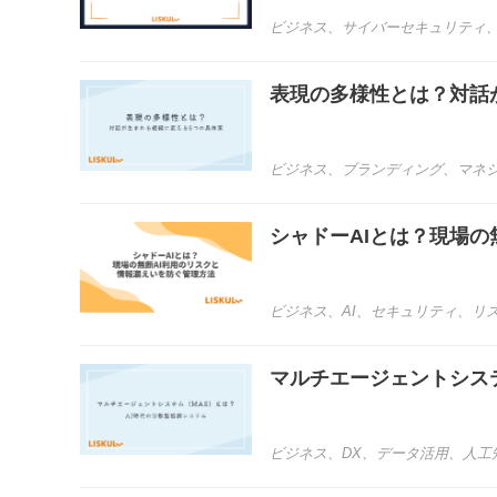
ビジネス
、
サイバーセキュリティ
表現の多様性とは？対話
ビジネス
、
ブランディング
、
マネ
シャドーAIとは？現場の
ビジネス
、
AI
、
セキュリティ
、
リ
マルチエージェントシス
ビジネス
、
DX
、
データ活用
、
人工