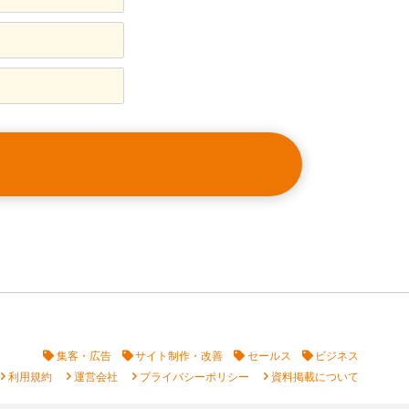
集客・広告
サイト制作・改善
セールス
ビジネス
vron_right
chevron_right
chevron_right
chevron_right
利用規約
運営会社
プライバシーポリシー
資料掲載について