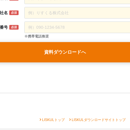
社名
必須
番号
必須
※携帯電話推奨
資料ダウンロードへ
chevron_right
chevron_right
che
LISKULトップ
LISKULダウンロードサイトトップ