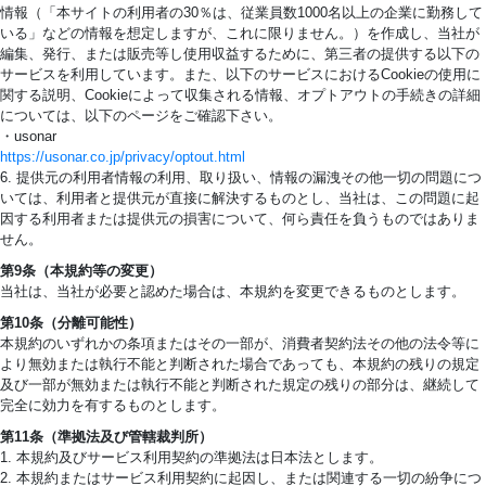
情報（「本サイトの利用者の30％は、従業員数1000名以上の企業に勤務して
いる」などの情報を想定しますが、これに限りません。）を作成し、当社が
編集、発行、または販売等し使用収益するために、第三者の提供する以下の
サービスを利用しています。また、以下のサービスにおけるCookieの使用に
関する説明、Cookieによって収集される情報、オプトアウトの手続きの詳細
については、以下のページをご確認下さい。
・usonar
https://usonar.co.jp/privacy/optout.html
6. 提供元の利用者情報の利用、取り扱い、情報の漏洩その他一切の問題につ
いては、利用者と提供元が直接に解決するものとし、当社は、この問題に起
因する利用者または提供元の損害について、何ら責任を負うものではありま
せん。
第9条（本規約等の変更）
当社は、当社が必要と認めた場合は、本規約を変更できるものとします。
第10条（分離可能性）
本規約のいずれかの条項またはその一部が、消費者契約法その他の法令等に
より無効または執行不能と判断された場合であっても、本規約の残りの規定
及び一部が無効または執行不能と判断された規定の残りの部分は、継続して
完全に効力を有するものとします。
第11条（準拠法及び管轄裁判所）
1. 本規約及びサービス利用契約の準拠法は日本法とします。
2. 本規約またはサービス利用契約に起因し、または関連する一切の紛争につ