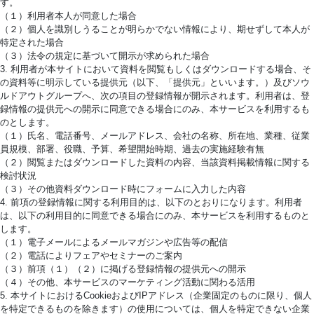
す。
（１）利用者本人が同意した場合
（２）個人を識別しうることが明らかでない情報により、期せずして本人が
特定された場合
（３）法令の規定に基づいて開示が求められた場合
3. 利用者が本サイトにおいて資料を閲覧もしくはダウンロードする場合、そ
の資料等に明示している提供元（以下、「提供元」といいます。）及びソウ
ルドアウトグループへ、次の項目の登録情報が開示されます。利用者は、登
録情報の提供元への開示に同意できる場合にのみ、本サービスを利用するも
のとします。
（１）氏名、電話番号、メールアドレス、会社の名称、所在地、業種、従業
員規模、部署、役職、予算、希望開始時期、過去の実施経験有無
（２）閲覧またはダウンロードした資料の内容、当該資料掲載情報に関する
検討状況
（３）その他資料ダウンロード時にフォームに入力した内容
4. 前項の登録情報に関する利用目的は、以下のとおりになります。利用者
は、以下の利用目的に同意できる場合にのみ、本サービスを利用するものと
します。
（１）電子メールによるメールマガジンや広告等の配信
（２）電話によりフェアやセミナーのご案内
（３）前項（１）（２）に掲げる登録情報の提供元への開示
（４）その他、本サービスのマーケティング活動に関わる活用
5. 本サイトにおけるCookieおよびIPアドレス（企業固定のものに限り、個人
を特定できるものを除きます）の使用については、個人を特定できない企業