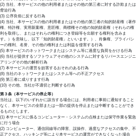
(2) 当社、本サービスの他の利用者またはその他の第三者に対する詐欺または
脅迫行為
(3) 公序良俗に反する行為
(4) 当社、本サービスの他の利用者またはその他の第三者の知的財産権（著作
権、特許権、実用新案権、意匠権、商標権その他の知的財産権（それらの権
利を取得し、またはそれらの権利につき登録等を出願する権利を含みま
す。）を意味し、以下「知的財産権」といいます。）、肖像権、プライバシ
ーの権利、名誉、その他の権利または利益を侵害する行為
(5) 本サービスのネットワークまたはシステム等に過度な負荷をかける行為
(6) 当社が提供するソフトウェアその他のシステムに対するリバースエンジニ
アリングその他の解析行為
(7) 本サービスの運営を妨害するおそれのある行為
(8) 当社のネットワークまたはシステム等への不正アクセス
(9) 第三者に成りすます行為
(10) その他、当社が不適切と判断する行為
第３条（本サービスの停止等）
当社は、以下のいずれかに該当する場合には、利用者に事前に通知すること
なく、本サービスの全部または一部の提供を停止または中断することができ
るものとします。
(1) 本サービスに係るコンピューター・システムの点検または保守作業を緊急
に行う場合
(2) コンピューター、通信回線等の障害、誤操作、過度なアクセスの集中、不
正アクセス、ハッキング等により本サービスの運営ができなくなった場合