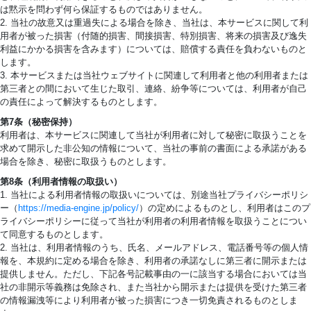
は黙示を問わず何ら保証するものではありません。
2. 当社の故意又は重過失による場合を除き、当社は、本サービスに関して利
用者が被った損害（付随的損害、間接損害、特別損害、将来の損害及び逸失
利益にかかる損害を含みます）については、賠償する責任を負わないものと
します。
3. 本サービスまたは当社ウェブサイトに関連して利用者と他の利用者または
第三者との間において生じた取引、連絡、紛争等については、利用者が自己
の責任によって解決するものとします。
第7条（秘密保持）
利用者は、本サービスに関連して当社が利用者に対して秘密に取扱うことを
求めて開示した非公知の情報について、当社の事前の書面による承諾がある
場合を除き、秘密に取扱うものとします。
第8条（利用者情報の取扱い）
1. 当社による利用者情報の取扱いについては、別途当社プライバシーポリシ
ー（
https://media-engine.jp/policy/
）の定めによるものとし、利用者はこのプ
ライバシーポリシーに従って当社が利用者の利用者情報を取扱うことについ
て同意するものとします。
2. 当社は、利用者情報のうち、氏名、メールアドレス、電話番号等の個人情
報を、本規約に定める場合を除き、利用者の承諾なしに第三者に開示または
提供しません。ただし、下記各号記載事由の一に該当する場合においては当
社の非開示等義務は免除され、また当社から開示または提供を受けた第三者
の情報漏洩等により利用者が被った損害につき一切免責されるものとしま