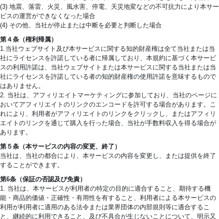
(3) 地震、落雷、火災、風水害、停電、天災地変などの不可抗力により本サー
ビスの運営ができなくなった場合
(4) その他、当社が停止または中断を必要と判断した場合
第４条（権利帰属）
1.当社ウェブサイト及び本サービスに関する知的財産権は全て当社または当
社にライセンスを許諾している者に帰属しており、本規約に基づく本サービ
スの利用許諾は、当社ウェブサイトまたは本サービスに関する当社または当
社にライセンスを許諾している者の知的財産権の使用許諾を意味するもので
はありません。
2. 当社は、アフィリエイトマーケティングに参加しており、当社のページに
おいてアフィリエイトのリンクのエンコードを許可する場合があります。こ
れにより、利用者がアフィリエイトのリンクをクリックし、またはアフィリ
エイトのリンクを通じて購入を行った場合、当社が手数料収入を得る場合が
あります。
第５条（本サービスの内容の変更、終了）
当社は、当社の都合により、本サービスの内容を変更し、または提供を終了
することができます。
第6条（保証の否認及び免責）
1. 当社は、本サービスが利用者の特定の目的に適合すること、期待する機
能・商品的価値・正確性・有用性を有すること、利用者による本サービスの
利用が利用者に適用のある法令または業界団体の内部規則等に適合するこ
と、継続的に利用できること、及び不具合が生じないことについて、明示又