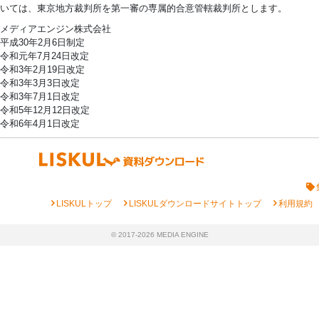
いては、東京地方裁判所を第一審の専属的合意管轄裁判所とします。
メディアエンジン株式会社
平成30年2月6日制定
令和元年7月24日改定
令和3年2月19日改定
令和3年3月3日改定
令和3年7月1日改定
令和5年12月12日改定
令和6年4月1日改定
chevron_right
chevron_right
chevron_right
LISKULトップ
LISKULダウンロードサイトトップ
利用規約
© 2017-2026 MEDIA ENGINE