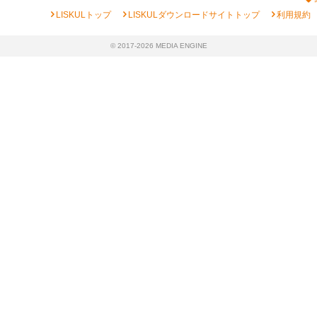
chevron_right
chevron_right
chevron_right
LISKULトップ
LISKULダウンロードサイトトップ
利用規約
© 2017-2026 MEDIA ENGINE