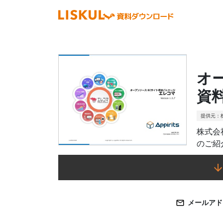
オ
資
提供元：
株式会
のご紹
メールアド