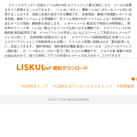
クリックカウンター 読者がメール内のURLをクリックした数を測定します。メールの反響
をすぐに把握することができます。 「いいね！ボタン」機能 いいね！ボタンをメール内に設
置することができ、気軽に読者が反応できる機能です。 読者登録・解除の増減数レポート 読
者登録・解除フォームによる増減数や、空メール登録やCSVファイルによる一括登録などを
含むすべての登録・解除数を測定します。
レポートメール 配信完了時刻の24時間後に、開
封率やクリック率、いいね！数などをメールでお知らせする機能です。 エラーアドレスの自
動削除 配信処理完了後、メールアドレスが存在しないなどエラーとして判定されたメールア
ドレスに対して、 読者情報の削除を行います。
エラーアドレス削除処理設定 読者リストか
らエラーアドレスとして削除処理される際に、リストから実際に削除はせず「配信処理しな
い」設定にできます。 開封率測定・開封者特定機能 配信したメールを「どのメールアドレス
（開封者）」が「いつ読んだ」のか一覧でご覧いただける機能です。 クロス分析 複数の項目
を組み合わせて、誰でも簡単にグラフの作成やレポートの出力を行うことができます。
chevron_right
chevron_right
chevron_right
LISKULトップ
LISKULダウンロードサイトトップ
利用規約
© 2017-2026 MEDIA ENGINE