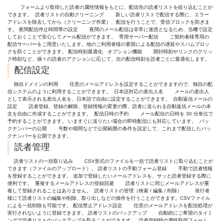
フォームより取得した読者の属性情報をもとに、配信先の読者リストを絞り込むことが
できます。
読者リストの自動クリーニング 新しい読者リストで配信する際に、エラー
アドレスを除去してから（クリーニング作業）、配信を行うことで、受信ブロックを防ぎま
す。 夜間配信停止時間帯の設定 夜間のメール配信は非常に迷惑となるため、当機で設定
しておくことで安心してメール配信ができます。
専用サーバー配信 ご契約者様専用の
配信サーバーをご用意いたします。他のご利用者様の要因による配信の遅延やスパムブロッ
クを防ぐことができます。 配信時刻最適化
オプション機能
開封時刻やリンクのクリッ
ク時刻など、個々の読者のアクションに応じて、次の配信時刻を読者ごとに最適化します。
配信設定
独自ドメインの利用 任意のメールアドレスを設定することができますので、独自の配
信システムのように利用することができます。
日本語対応の差出人名 メールの差出人
として表示される差出人名を、日本語で自由に設定することができます。
自動返信メールの
設定 読者登録、登録の解除、登録情報の変更の際、読者に送られる自動返信メールの本
文を自由に作成することができます。
配信日時の予約 メール配信の日時を 30 分単位で
予約することができます。 いますぐに送りたい場合の即時配信にも対応しています。
バッ
クナンバーの公開 号数や期間などで公開範囲の条件を設定して、これまで配信したバッ
クナンバーを公開できます。
読者管理
読者リストの一括取り込み CSV形式のファイルを一括で読者リストに取り込むことが
できます（ファイルのアップロード）。 読者リストの手動フォーム登録 手動で読者情報
を登録することができます。 追加で登録したいメールアドレスを、サッと読者登録する際に
便利です。
重複するメールアドレスの登録回避 読者リストに同じメールアドレスが重
複して登録されることはありません。
読者リストの管理（検索 / 編集 / 削除）
発行者
様にて読者リストの編集や削除、取り出しなどの操作を行うことができます。CSVファイル
による一括削除も可能です。 配信禁止アドレス設定 任意のメールアドレスを配信処理が
実行されないように登録できます。 読者リストのバックアップ 自動的にご希望のタイミ
ングで読者リストのバックアップを取ることができます。
読者登録時の属性取得フォーム