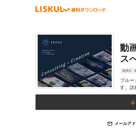
動
ス
提供元：
プルー
す。詳
メールアド