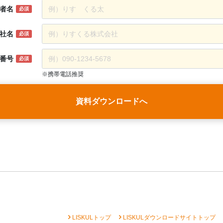
者名
必須
社名
必須
番号
必須
※携帯電話推奨
資料ダウンロードへ
chevron_right
chevron_right
che
LISKULトップ
LISKULダウンロードサイトトップ