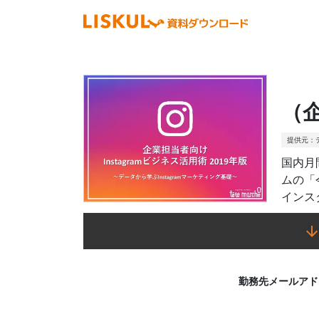
（企
提供元：
国内月
ムの「
インス
勤務先
メール
アド