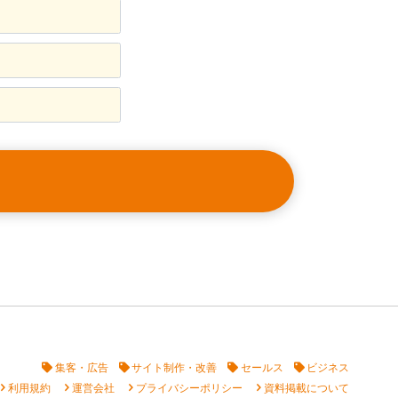
集客・広告
サイト制作・改善
セールス
ビジネス
vron_right
chevron_right
chevron_right
chevron_right
利用規約
運営会社
プライバシーポリシー
資料掲載について