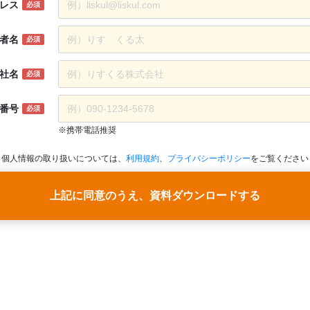
レス
必須
者名
必須
社名
必須
番号
必須
※携帯電話推奨
個人情報の取り扱いについては、
利用規約
、
プライバシーポリシー
をご覧ください
上記に同意のうえ、資料ダウンロードする