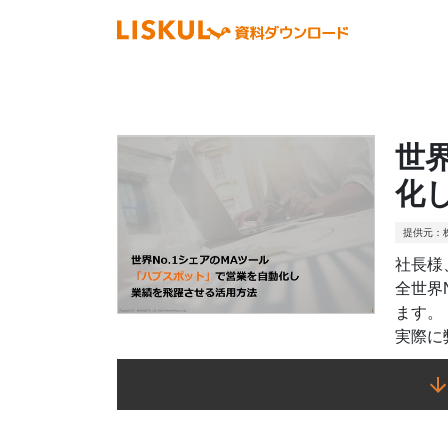
世
化
提供元：
社長様
全世界
ます。
実際に