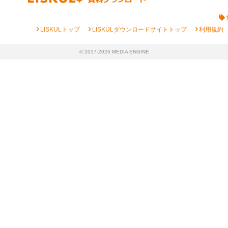
chevron_right
chevron_right
chevron_right
LISKULトップ
LISKULダウンロードサイトトップ
利用規約
© 2017-2026 MEDIA ENGINE