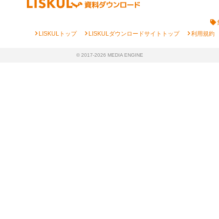
chevron_right
chevron_right
chevron_right
LISKULトップ
LISKULダウンロードサイトトップ
利用規約
© 2017-2026 MEDIA ENGINE