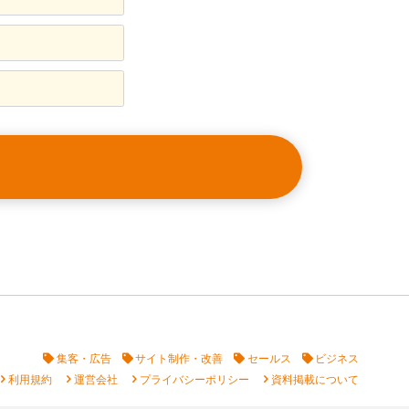
集客・広告
サイト制作・改善
セールス
ビジネス
vron_right
chevron_right
chevron_right
chevron_right
利用規約
運営会社
プライバシーポリシー
資料掲載について