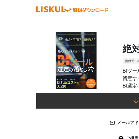
絶
提供元：
BIツ
留意す
BI選
メールアド
ご担当