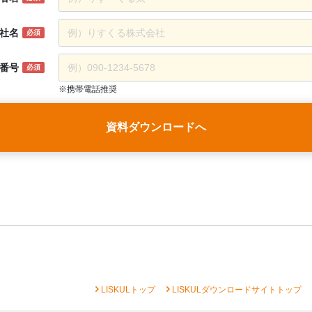
社名
必須
番号
必須
※携帯電話推奨
資料ダウンロードへ
chevron_right
chevron_right
che
LISKULトップ
LISKULダウンロードサイトトップ