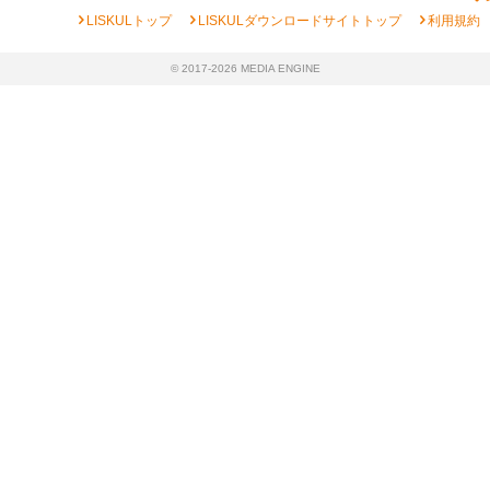
chevron_right
chevron_right
chevron_right
LISKULトップ
LISKULダウンロードサイトトップ
利用規約
© 2017-2026 MEDIA ENGINE