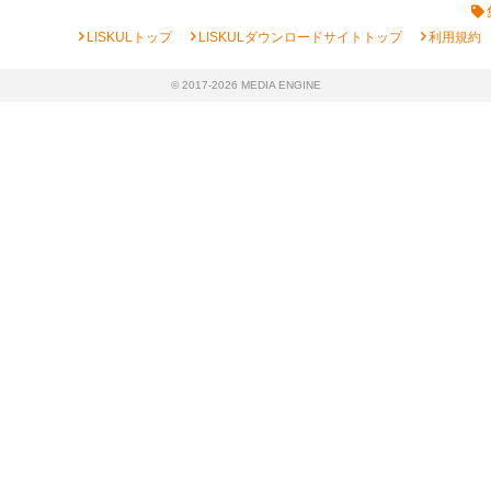
chevron_right
chevron_right
chevron_right
LISKULトップ
LISKULダウンロードサイトトップ
利用規約
© 2017-2026 MEDIA ENGINE