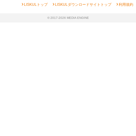
chevron_right
chevron_right
chevron_right
LISKULトップ
LISKULダウンロードサイトトップ
利用規約
© 2017-2026 MEDIA ENGINE