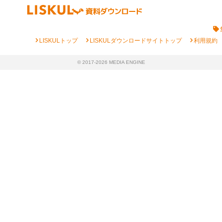
chevron_right
chevron_right
chevron_right
LISKULトップ
LISKULダウンロードサイトトップ
利用規約
© 2017-2026 MEDIA ENGINE