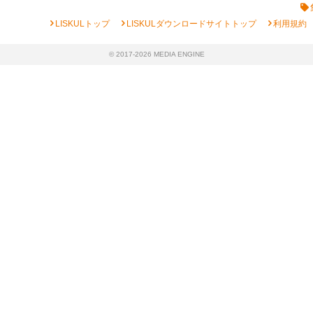
chevron_right
chevron_right
chevron_right
LISKULトップ
LISKULダウンロードサイトトップ
利用規約
© 2017-2026 MEDIA ENGINE