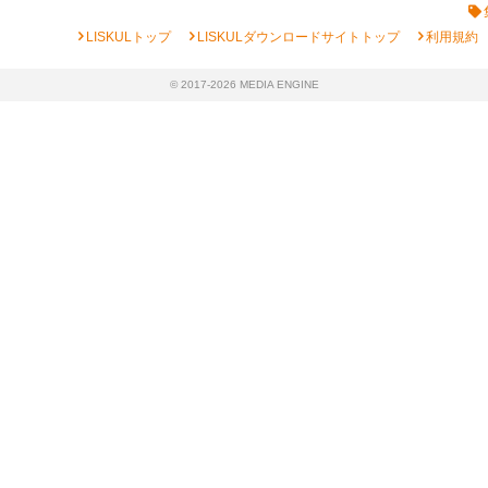
chevron_right
chevron_right
chevron_right
LISKULトップ
LISKULダウンロードサイトトップ
利用規約
© 2017-2026 MEDIA ENGINE