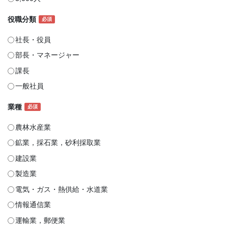
役職分類
必須
社長・役員
部長・マネージャー
課長
一般社員
業種
必須
農林水産業
鉱業，採石業，砂利採取業
建設業
製造業
電気・ガス・熱供給・水道業
情報通信業
運輸業，郵便業