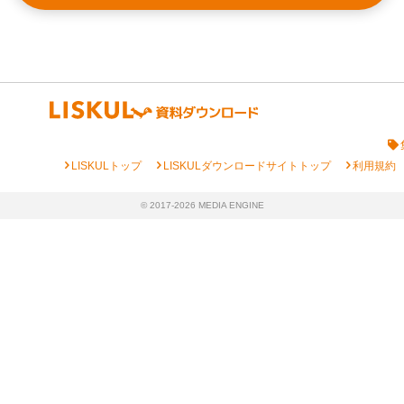
chevron_right
chevron_right
chevron_right
LISKULトップ
LISKULダウンロードサイトトップ
利用規約
© 2017-2026 MEDIA ENGINE