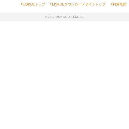
chevron_right
chevron_right
chevron_right
LISKULトップ
LISKULダウンロードサイトトップ
利用規約
© 2017-2026 MEDIA ENGINE