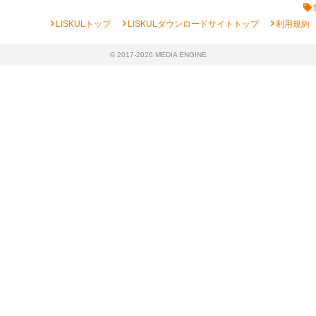
chevron_right
chevron_right
chevron_right
LISKULトップ
LISKULダウンロードサイトトップ
利用規約
© 2017-2026 MEDIA ENGINE