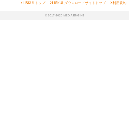
chevron_right
chevron_right
chevron_right
LISKULトップ
LISKULダウンロードサイトトップ
利用規約
© 2017-2026 MEDIA ENGINE