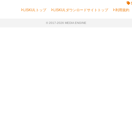
chevron_right
chevron_right
chevron_right
LISKULトップ
LISKULダウンロードサイトトップ
利用規約
© 2017-2026 MEDIA ENGINE